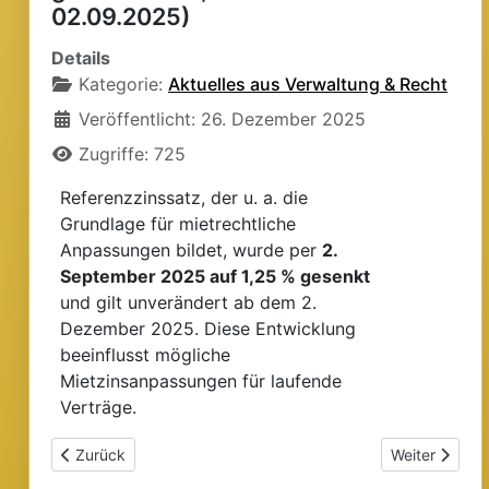
02.09.2025)
Details
Kategorie:
Aktuelles aus Verwaltung & Recht
Veröffentlicht: 26. Dezember 2025
Zugriffe: 725
Referenzzinssatz, der u. a. die
Grundlage für mietrechtliche
Anpassungen bildet, wurde per
2.
September 2025 auf 1,25 % gesenkt
und gilt unverändert ab dem 2.
Dezember 2025. Diese Entwicklung
beeinflusst mögliche
Mietzinsanpassungen für laufende
Verträge.
Vorheriger Beitrag: Vernehmlassung zur Revision des Stock
Nächster Beit
Zurück
Weiter